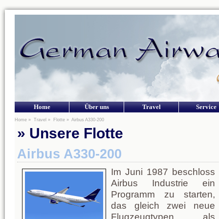
Home
Über uns
Travel
Service
Home
»
Travel
»
Flotte
»
Airbus A330-200
» Unsere Flotte
Airbus A330-200
Im Juni 1987 beschloss
Airbus Industrie ein
Programm zu starten,
das gleich zwei neue
Flugzeugtypen als